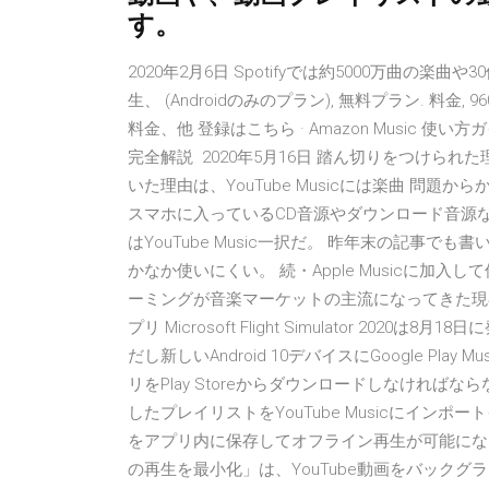
す。
2020年2月6日 Spotifyでは約5000万曲
生、 (Androidのみのプラン), 無料プラン. 料金, 96
料金、他 登録はこちら · Amazon Music 
完全解説 2020年5月16日 踏ん切りをつけられた理由は“
いた理由は、YouTube Musicには楽曲 問題か
スマホに入っているCD音源やダウンロード音源など
はYouTube Music一択だ。 昨年末の記事でも
かなか使いにくい。 続・Apple Musicに加入して保
ーミングが音楽マーケットの主流になってきた現在、Goo
プリ Microsoft Flight Simulator 2
だし新しいAndroid 10デバイスにGoogle P
リをPlay Storeからダウンロードしなければならな
したプレイリストをYouTube Musicにインポ
をアプリ内に保存してオフライン再生が可能になりま
の再生を最小化」は、YouTube動画をバックグ