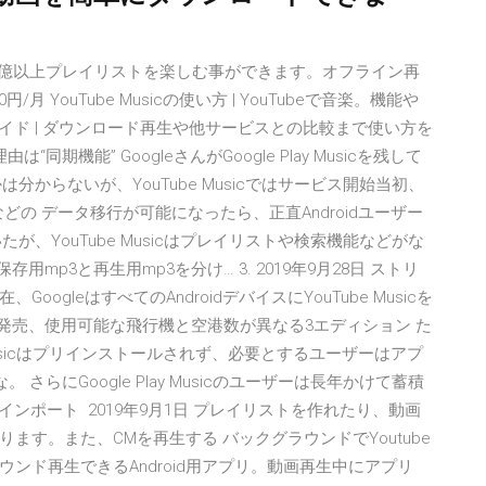
の楽曲や30億以上プレイリストを楽しむ事ができます。オフライン再
0円/月 YouTube Musicの使い方 | YouTubeで音楽。機能や
使い方ガイド | ダウンロード再生や他サービスとの比較まで使い方を
同期機能” GoogleさんがGoogle Play Musicを残して
らかは分からないが、YouTube Musicではサービス開始当初、
の データ移行が可能になったら、正直Androidユーザー
書いたが、YouTube Musicはプレイリストや検索機能などがな
存用mp3と再生用mp3を分け… 3. 2019年9月28日 ストリ
gleはすべてのAndroidデバイスにYouTube Musicを
020は8月18日に発売、使用可能な飛行機と空港数が異なる3エディション た
lay Musicはプリインストールされず、必要とするユーザーはアプ
。 さらにGoogle Play Musicのユーザーは長年かけて蓄積
ートインポート 2019年9月1日 プレイリストを作れたり、動画
す。また、CMを再生する バックグラウンドでYoutube
ラウンド再生できるAndroid用アプリ。動画再生中にアプリ