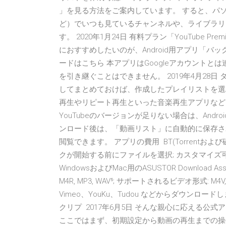
」を見る方法をご案内しています。 すると、パ
ど）でいつも見ているチャンネルや、ライブラリ
す。 2020年1月24日 有料プラン「YouTube
におすすめしたいのが、Android用アプリ「バッ
ードはこちら 本アプリはGoogleアカウント
を引き継ぐことはできません。 2019年4月28
してまとめておけば、作成したプレイリストを選
再生やリピート再生といった音楽再生アプリなどで
YouTubeのバージョンが足りない場合は、Andro
ンロード後は、「動画リスト」に自動的に保存さ
閲覧できます。 アプリの費用 BT(Torrentおよび磁気
クが開始する前にファイルを選択; カスタマイズ可
WindowsおよびMac用のASUSTOR Download Assista
M4R, MP3, WAV⁵; サポートされるビデオ形式: M4
Vimeo、YouKu、Tudou などからダウンロード
クリプ 2017年6月5日 そんな親心に応える公式アプリ
ここではまず、初期設定から動画の再生までの操作を