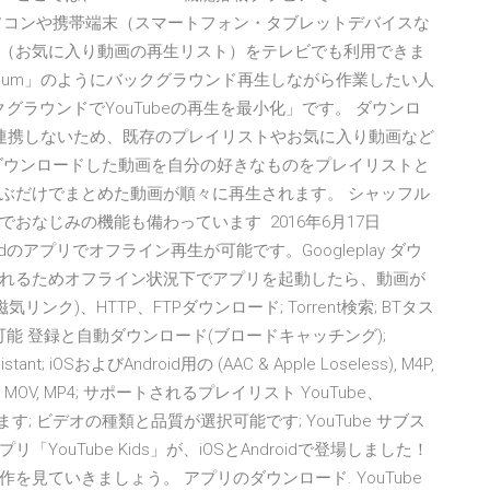
ソコンや携帯端末（スマートフォン・タブレットデバイスな
（お気に入り動画の再生リスト）をテレビでも利用できま
 Premium」のようにバックグラウンド再生しながら作業したい人
クグラウンドでYouTubeの再生を最小化」です。 ダウンロ
とは連携しないため、既存のプレイリストやお気に入り動画など
日 ダウンロードした動画を自分の好きなものをプレイリストと
ぶだけでまとめた動画が順々に再生されます。 シャッフル
おなじみの機能も備わっています 2016年6月17日
idのアプリでオフライン再生が可能です。Googleplay ダウ
れるためオフライン状況下でアプリを起動したら、動画が
リンク)、HTTP、FTPダウンロード; Torrent検索; BTタス
能 登録と自動ダウンロード(ブロードキャッチング);
nt; iOSおよびAndroid用の (AAC & Apple Loseless), M4P,
V, MOV, MP4; サポートされるプレイリスト YouTube、
します; ビデオの種類と品質が選択可能です; YouTube サブス
「YouTube Kids」が、iOSとAndroidで登場しました！
見ていきましょう。 アプリのダウンロード. YouTube