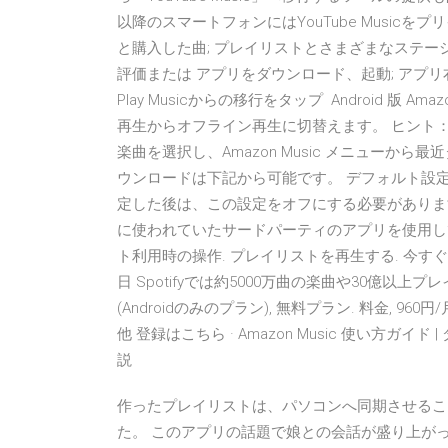
以降のスマートフォンにはYouTube Music
と購入した曲; プレイリストとさまざまなステーシ
評価または アプリをダウンロード、起動; アプリ右
Play Musicからの移行をタップ Android 版
再生からオフライン再生に切替えます。 ヒント
楽曲を選択し、Amazon Music メニューから
ウンロードは下記から可能です。 デフォルト設定は
定した後は、この設定をオフにする必要があります。 Disa
に使われていたサードパーティのアプリを使用し
ト利用時の操作. プレイリストを再生する. 今すぐ聴こう画
日 Spotifyでは約5000万曲の楽曲や30億
(Androidのみのプラン), 無料プラン. 料金, 960円
他 登録はこちら · Amazon Music 使い方
説
作ったプレイリストは、パソコンへ同期させるこ
た。 このアプリの話題で娘との会話が盛り上が