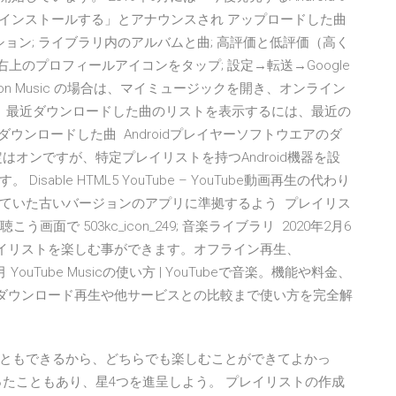
をプリインストールする」とアナウンスされ アップロードした曲
ョン; ライブラリ内のアルバムと曲; 高評価と低評価（高く
上のプロフィールアイコンをタップ; 設定→転送→Google
 Amazon Music の場合は、マイミュージックを開き、オンライン
： 最近ダウンロードした曲のリストを表示するには、最近の
最近ダウンロードした曲 Androidプレイヤーソフトウエアのダ
オンですが、特定プレイリストを持つAndroid機器を設
ble HTML5 YouTube – YouTube動画再生の代わり
ていた古いバージョンのアプリに準拠するよう プレイリス
面で 503kc_icon_249; 音楽ライブラリ 2020年2月6
以上プレイリストを楽しむ事ができます。オフライン再生、
/月 YouTube Musicの使い方 | YouTubeで音楽。機能や料金、
ガイド | ダウンロード再生や他サービスとの比較まで使い方を完全解
ともできるから、どちらでも楽しむことができてよかっ
ったこともあり、星4つを進呈しよう。 プレイリストの作成