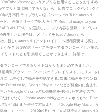
は、YouTube Vancedというアプリを使用することをおすすめ
Tubeアプリとほぼ同じでありながら、広告ブロックやバックグ
月25日 ライブラリの公式ページ YouTube Android
ード。 画像クリックで拡大 そして Restrict usage to your
の欄で 「ADD AN ITEM」 を選択し、アプリ内容を登録。 アプリの
再生したい場合は、メソッドを loadVideo() から
メソッド内の 新しいAndroid（アンドロイド）へ機種変更する際に、
ょうか？ 音楽配信サービスを使ってダウンロードした場合.
レイリストなども引き継ぐことができます。 詳細は、
をダウンロードできるサイトばかりをまとめてみました。
のリストが動画簡単ダウンロードページの「プレイリスト」にリスト内
時に 広告なしで動画を視聴できる; 端末に動画をダウンロ
 Premiumや、Google Play Musicなどが料金内に含まれ
で開いたGoogle Chromeの拡張機能を使用した方法なので、
Cだけでなく、iPhoneやAndroidなどのスマホでもYouTube
13日 また併せて本日より、「Google Play Music」か
開始しています。 2019年9月には「今後発売するAndroid 9