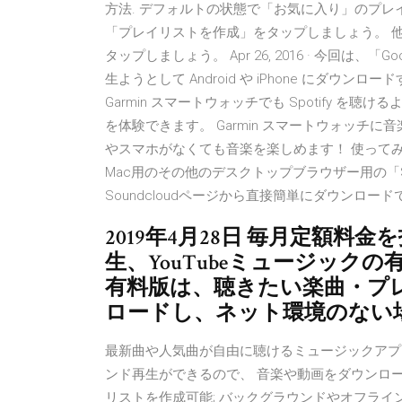
方法. デフォルトの状態で「お気に入り」のプ
「プレイリストを作成」をタップしましょう。 
タップしましょう。 Apr 26, 2016 · 今回は、「
生ようとして Android や iPhone にダ
Garmin スマートウォッチでも Spotify 
を体験できます。 Garmin スマートウォッチ
やスマホがなくても音楽を楽しめます！ 使ってみる
Mac用のその他のデスクトップブラウザー用の「Save
Soundcloudページから直接簡単にダウンロー
2019年4月28日 毎月定額
生、YouTubeミュージック
有料版は、聴きたい楽曲・プ
ロードし、ネット環境のない
最新曲や人気曲が自由に聴けるミュージックアプリ;
ンド再生ができるので、 音楽や動画をダウンロー
リストを作成可能; バックグラウンドやオフライン ここ