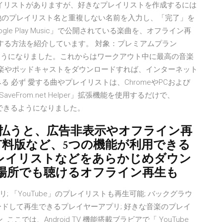
レイリストがありますが、好きなプレイリストを作成するには
他のプレイリスト名と重複しない名前を入力し、「完了」を
Google Play Music」で公開されている楽曲を、オフライン再
ウンロードする方法を紹介しています。 対象：プレミアムプラン
を聴けるようになりました。これからはワークアウト中に最高の音楽
に音楽やポッドキャストをダウンロードすれば、インターネット
 必ず 愛する曲やプレイリストは、ChromeやPCおよび
From.net Helper」拡張機能を使用するだけで、
ドできるようになりました。
料金を払うと、広告非表示やオフライン再
の有料版など、5つの機能が利用できる
レイリストなどをあらかじめダウン
場所でも聴けるオフライン再生も
 「YouTube」のプレイリストも再生可能; バックグラウ
ドして再生できるプレイヤーアプリ; 好きな音楽のプレイ
では、Android TV 機能搭載ブラビアで「 YouTube