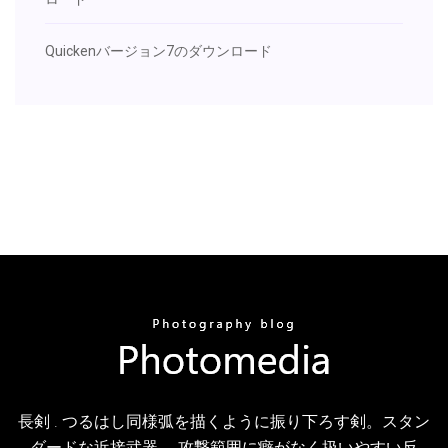
Quickenバージョン7のダウンロード
長剣 . つるはし同様弧を描くように振り下ろす剣。スタン
ダードな近接武器。 攻撃範囲に癖がなく扱いやすい反