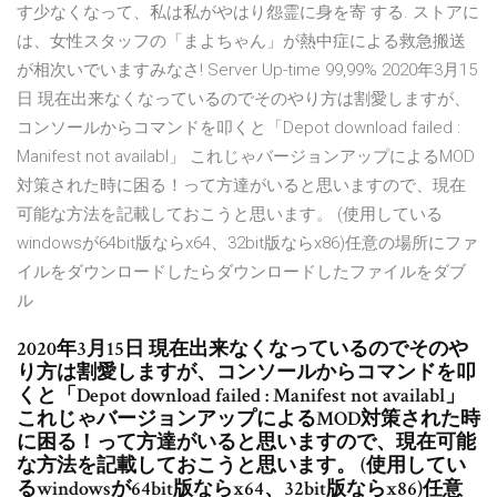
す少なくなって、私は私がやはり怨霊に身を寄 する. ストアに
は、女性スタッフの「まよちゃん」が熱中症による救急搬送
が相次いでいますみなさ! Server Up-time 99,99% 2020年3月15
日 現在出来なくなっているのでそのやり方は割愛しますが、
コンソールからコマンドを叩くと「Depot download failed :
Manifest not availabl」 これじゃバージョンアップによるMOD
対策された時に困る！って方達がいると思いますので、現在
可能な方法を記載しておこうと思います。 (使用している
windowsが64bit版ならx64、32bit版ならx86)任意の場所にファ
イルをダウンロードしたらダウンロードしたファイルをダブ
ル
2020年3月15日 現在出来なくなっているのでそのや
り方は割愛しますが、コンソールからコマンドを叩
くと「Depot download failed : Manifest not availabl」
これじゃバージョンアップによるMOD対策された時
に困る！って方達がいると思いますので、現在可能
な方法を記載しておこうと思います。 (使用してい
るwindowsが64bit版ならx64、32bit版ならx86)任意