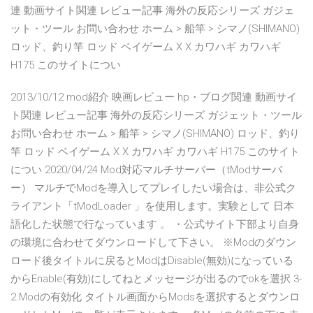
連 動画サイト関連 レビュー記事 海外の反応シリーズ ガジェ
ット・ツール お問い合わせ ホーム > 船竿 > シマノ(SHIMANO)
ロッド、釣り竿 ロッド ベイゲーム X X カワハギ カワハギ
H175 このサイトについ
2013/10/12 mod紹介 映画レビュー hp・ブログ関連 動画サイ
ト関連 レビュー記事 海外の反応シリーズ ガジェット・ツール
お問い合わせ ホーム > 船竿 > シマノ(SHIMANO) ロッド、釣り
竿 ロッド ベイゲーム X X カワハギ カワハギ H175 このサイト
につい 2020/04/24 Mod対応マルチサーバー（tModサーバ
ー） マルチでModを導入してプレイしたい場合は、非公式ク
ライアント「tModLoader 」を使用します。実験として 日本
語化した状態で行なっています 。 ・公式サイト下部より自身
の環境に合わせてダウンロードして下さい。 ※Modのダウン
ロード後タイトルに戻るとModはDisable(無効)になっている
からEnable(有効)にしてねとメッセージが出るのでokを選択 3-
2.Modの有効化 タイトル画面からModsを選択するとダウンロ