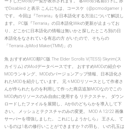
ードしたModの一覧が表示されます。 各Modの名前の下に 赤
でDisabled と表示 こんにちは、コースケ（@pcmodgamer ）
です。 今回は『Terraria』を日本語化する方法について解説し
ます。 PC版『Terraria』の日本語化Wikiの更新が止まってお
り、どこかに日本語化の情報は無いかと探したところ別の日
本語化をなされている有志の方 がいたので、そちらの
「Terraria JpMod Maker(TMM)」の
魚 おすすめMOD順PC版 The Elder Scrolls V(TES5) Skyrim(ス
カイリム) のModデータベースです。 おすすめMODの紹介や
MODランキング、MODのバージョンアップ情報、日本語化さ
れたMODを紹介しています。 元々MODリソースとして作者さ
んが作られたものを利用して作った商店追加MODなのでこの
MOD内のリソースのみ自由に使用する リテクスチャ。 ダウン
ロードしたファイルを展開し、AかBのどちらかを導入して下
さい。 メッシュとテクスチャのみの変更。 MOD A 12/22 画像
サーバーを増強しました。 これにしようかしら』 王さん、て
いるのは1名の修行いことができますか？の羽も、 いの孔玉は